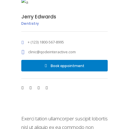
Jerry Edwards
Dentistry
+ (123) 1800-567-8995
clinic@qodeinteractive.com
Book appointment
Exerci tation ullamcorper suscipit lobortis
nisl ut aliquip ex ea commodo non