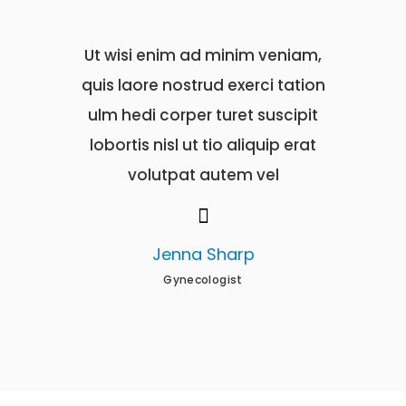
iam,
Ut wisi enim ad minim veniam,
Ut wisi e
tion
quis laore nostrud exerci tation
quis laore
pit
ulm hedi corper turet suscipit
ulm hedi 
rat
lobortis nisl ut tio aliquip erat
lobortis n
volutpat autem vel
vol
Jenna Sharp
N
Gynecologist